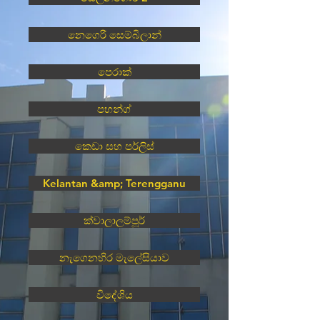
නෙගෙරි සෙම්බිලාන්
පෙරාක්
පහන්ග්
කෙඩා සහ පර්ලිස්
Kelantan &amp; Terengganu
ක්වාලාලම්පූර්
නැගෙනහිර මැලේසියාව
විදේශිය