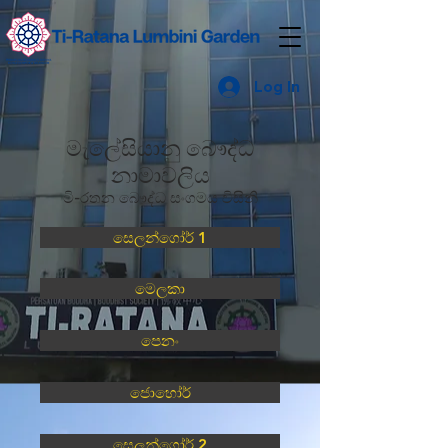
Log In
මැලේසියානු බෞද්ධ
නාමාවලිය
ටි-රතන බෞද්ධ සංගමය විසිනි
සෙලන්ගෝර් 1
මෙලකා
පෙනං
ජොහෝර්
සෙලන්ගෝර් 2