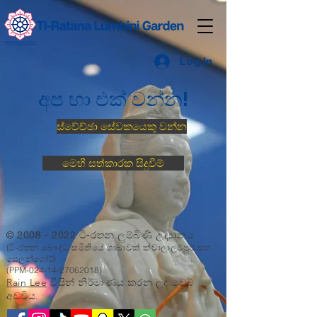
Log In
අප හා එක් වන්න!
ස්වේච්ඡා සේවකයෙකු වන්න
මෙහි සත්කාරක සිදුවීම්
©
2008 - 2022
ටි-රතන ලුම්බිණි උද්‍යානය
(ටි-රතන බෞද්ධ සමිතියේ ශාඛාවක් ක්වාලාලම්පූර් සහ
සෙලන්ගෝර්)
(PPM-024-14-27062018)
Rain Lee
විසින් නිර්මාණය කරන ලද වෙබ්
අඩවිය.