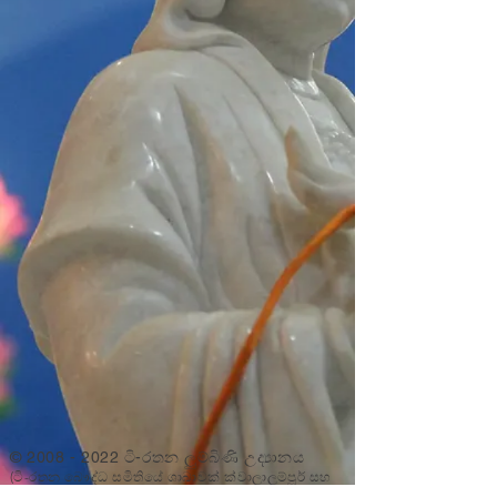
©
2008 - 2022
ටි-රතන ලුම්බිණි උද්‍යානය
(ටි-රතන බෞද්ධ සමිතියේ ශාඛාවක් ක්වාලාලම්පූර් සහ
සෙලන්ගෝර්)