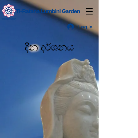
Log In
දින දර්ශනය