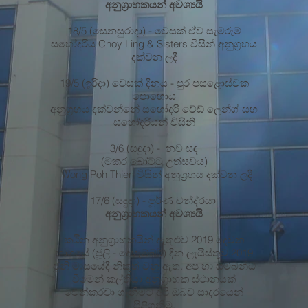
අනුග්‍රාහකයන් අවශ්‍යයි
18/5 (සෙනසුරාදා) - වෙසක් ඒව සැමරුම්
සහෝදරිය Choy Ling & Sisters විසින් අනුග්‍රහය
දක්වන ලදී
19/5 (ඉරිදා) වෙසක් දිනය - පුර පසළොස්වක
පොහොය
අනුග්‍රහය දක්වන්නේ සහෝදරි වේඩ් ලෙන්ග් සහ
සහෝදරියන් විසිනි
3/6 (සඳුදා) - නව සඳ
(මකර බෝට්ටු උත්සවය)
Wong Poh Thien විසින් අනුග්‍රහය දක්වන ලදී
17/6 (සඳුදා) - පූර්ණ චන්ද්රයා
අනුග්‍රාහකයන් අවශ්‍යයි
කඨින අනුග්‍රාහකයින් ඇතුළුව 2019 දෙවන
භාගයේ (ජූලි - දෙසැම්බර්) දින ලැයිස්තුව 2019
ජූනි මාසයේදී නිකුත් වනු ඇත. අප හා සම්බන්ධ
වීමෙන් කල්තියා අනුග්‍රාහක ස්ථානයක්
වෙන්කරවා ගැනීමට අපි ඔබව සාදරයෙන්
පිළිගනිමු.