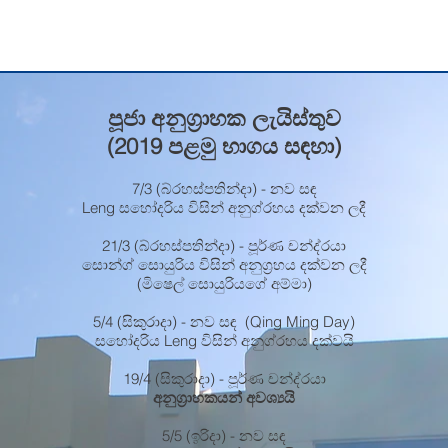
පූජා අනුග්‍රාහක ලැයිස්තුව
(2019 පළමු භාගය සඳහා)
7/3 (බ්රහස්පතින්දා) - නව සඳ
Leng සහෝදරිය විසින් අනුග්රහය දක්වන ලදී
21/3 (බ්රහස්පතින්දා) - පූර්ණ චන්ද්රයා
සොන්ග් සොයුරිය විසින් අනුග්‍රහය දක්වන ලදී
(මිෂෙල් සොයුරියගේ අම්මා)
5/4 (සිකුරාදා) - නව සඳ (Qing Ming Day)
සහෝදරිය Leng විසින් අනුග්රහය දක්වයි
19/4 (සිකුරාදා) - පූර්ණ චන්ද්රයා
අනුග්‍රාහකයන් අවශ්‍යයි
5/5 (ඉරිදා) - නව සඳ