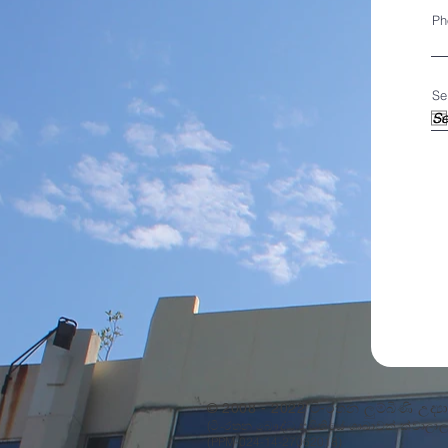
Ph
Se
© 2008 - 2022 ටි-රතන ලුම්බිණි උද්‍
(ටි-රතන බෞද්ධ සමිතියේ ශාඛාවක් ක්වාලාල
(PPM-024-14-27062018)