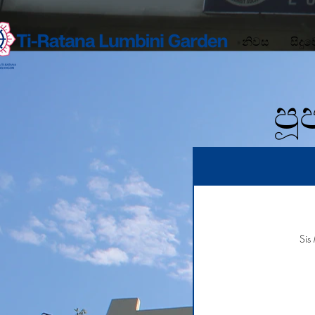
නිවස
සිදු
පූ
Sis