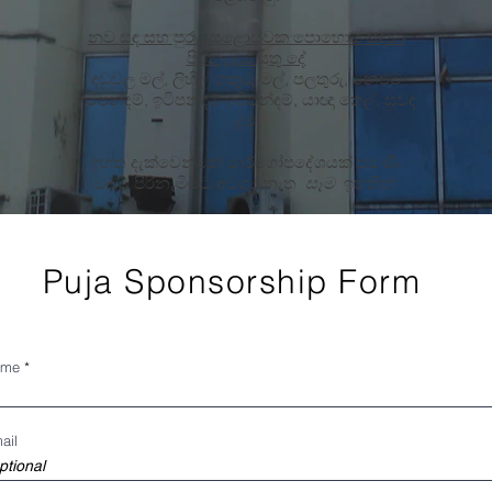
නව සඳ සහ පුර පසළොස්වක පොහොය සඳහා
පිරිනැමිය යුතු දේ
දඬුවල මල්, ලිහිල් හකුරු මල්, පලතුරු, නෙළුම්
ඉටිපන්දම්, ඉටිපන්දම් ඉටිපන්දම්, යාඥා තෙල්, සුවඳ
දුම්
ඉහත දැක්වෙන්නේ මාර්ගෝපදේශයක් පමණි,
ඔබට පිරිනැමීමට අවශ්‍ය නැත
සෑම
ඉහතින්.
Puja Sponsorship Form
ame
ail