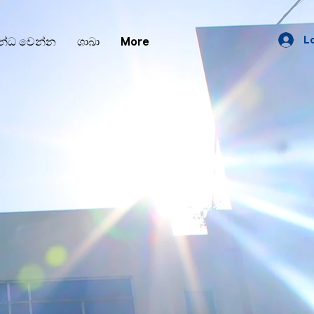
L
න්ධ වෙන්න
ශාඛා
More