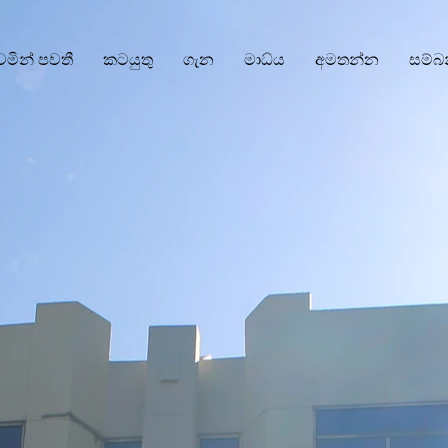
වෙමින් පවතී
කටයුතු
ගැන
මාධ්ය
අමතන්න
සම්බ