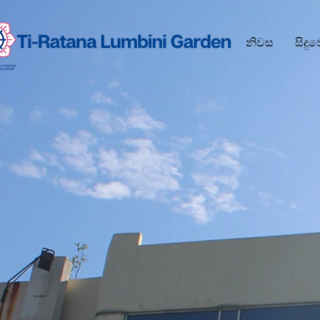
නිවස
සිදු