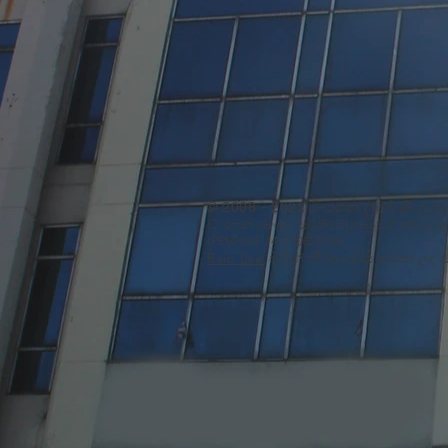
© 2008 - 2022 ටි-රතන ලුම්බිණි උද්‍
(ටි-රතන බෞද්ධ සමිතියේ ශාඛාවක් ක්වාලාල
(PPM-024-14-27062018)
Rain Lee
විසින් නිර්මාණය කරන ලද ව