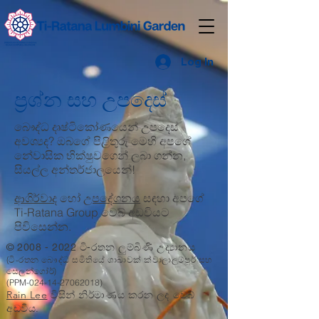
Log In
ප්‍රශ්න සහ උපදෙස්
බෞද්ධ දෘෂ්ටිකෝණයෙන් උපදෙස්
අවශ්‍යද? ඔබගේ පිළිතුරු මෙහි අපගේ
නේවාසික භික්ෂුවගෙන් ලබා ගන්න,
සියල්ල අන්තර්ජාලයෙන්!
ආශිර්වාද
හෝ
උපදේශනය
සඳහා අපගේ
Ti-Ratana Group වෙබ් අඩවියට
පිවිසෙන්න.
©
2008 - 2022
ටි-රතන ලුම්බිණි උද්‍යානය
(ටි-රතන බෞද්ධ සමිතියේ ශාඛාවක් ක්වාලාලම්පූර් සහ
සෙලන්ගෝර්)
(PPM-024-14-27062018)
Rain Lee
විසින් නිර්මාණය කරන ලද වෙබ්
අඩවිය.