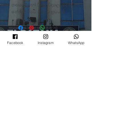
පාසලේදී හෝ විශ්ව විද්‍යාලයේදී වුවද
සන්සුන් වීමට විශිෂ්ට ක්‍රමයකි.
©
2008 - 2022
ටි-රතන ලුම්බිණි උද්‍යානය
(ටි-රතන බෞද්ධ සමිතියේ ශාඛාවක් ක්වාලාලම්පූර් සහ
Facebook
Instagram
WhatsApp
සෙලන්ගෝර්)
(PPM-024-14-27062018)
Rain Lee
විසින් නිර්මාණය කරන ලද වෙබ්
අඩවිය.
©
2008 - 2022
ටි-රතන ලුම්බිණි උද්‍යානය
(ටි-රතන බෞද්ධ සමිතියේ ශාඛාවක් ක්වාලාලම්පූර්
සහ සෙලන්ගෝර්)
(PPM-024-14-27062018)
Rain Lee
විසින් නිර්මාණය කරන ලද වෙබ්
අඩවිය.
©
2008 - 2022
ටි-රතන ලුම්බිණි උද්‍යානය
(ටි-රතන බෞද්ධ සමිතියේ ශාඛාවක් ක්වාලාලම්පූර්