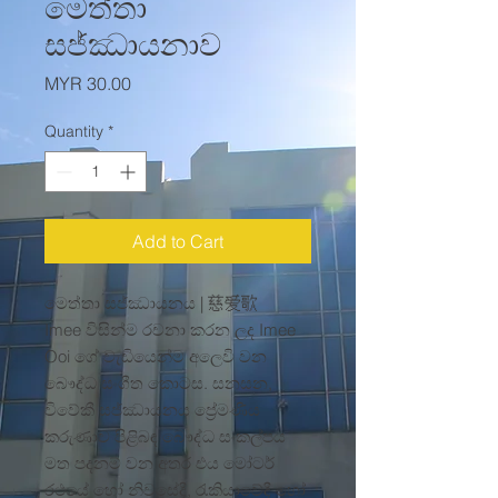
මෙත්තා
සජ්ඣායනාව
Price
MYR 30.00
Quantity
*
Add to Cart
මෙත්තා සජ්ඣායනය | 慈爱歌
Imee විසින්ම රචනා කරන ලද Imee
Ooi ගේ වැඩියෙන්ම අලෙවි වන
බෞද්ධ සංගීත කොටස. සනසන,
විවේකී සජ්ඣායනය ප්‍රේමණීය
කරුණාව පිළිබඳ බෞද්ධ සංකල්පය
මත පදනම් වන අතර එය මෝටර්
රථයේ හෝ නිවසේදී, රැකියාවේදී හෝ