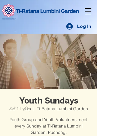
Log In
Youth Sundays
වප් 11 ඉරිදා
  |  
Ti-Ratana Lumbini Garden
Youth Group and Youth Volunteers meet
every Sunday at Ti-Ratana Lumbini
Garden, Puchong.