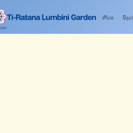
නිවස
සිදු