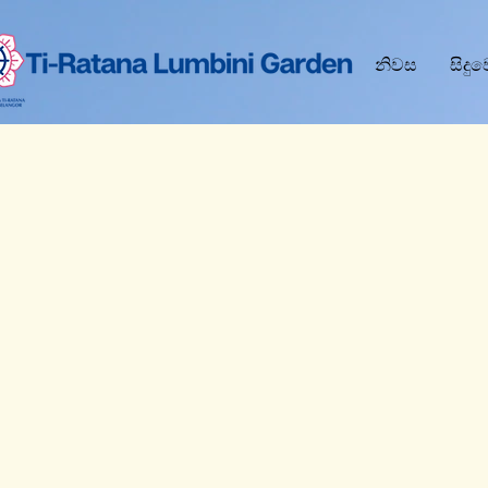
නිවස
සිදු