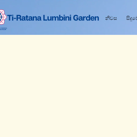
නිවස
සිදු