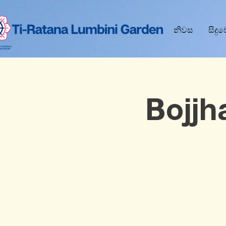
නිවස
සිදු
Bojjh