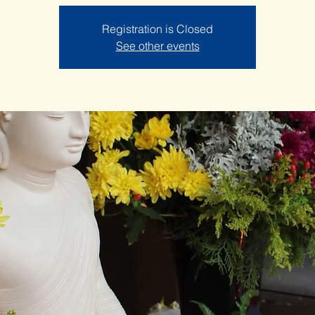
Registration is Closed
See other events