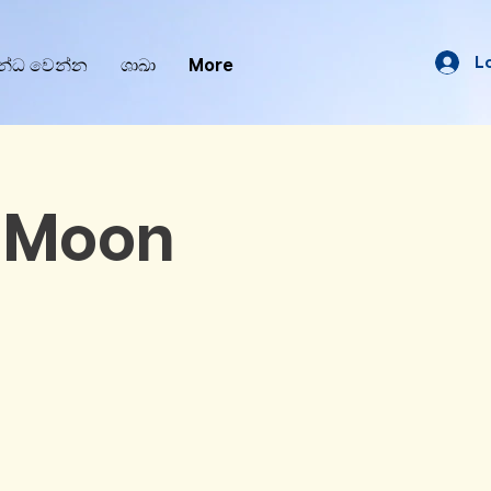
L
න්ධ වෙන්න
ශාඛා
More
l Moon