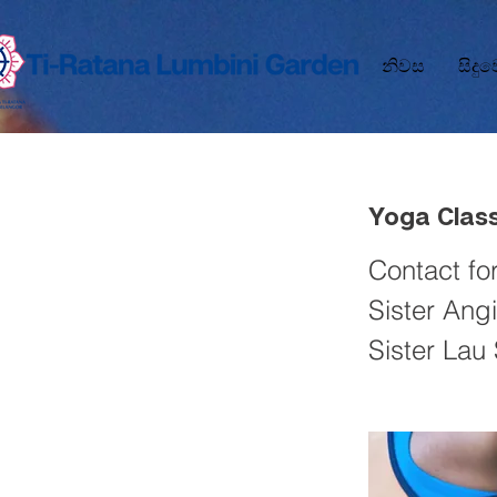
නිවස
සිදු
Yoga Clas
Contact for
Sister Ang
Sister Lau