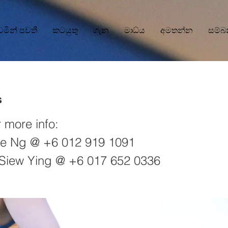
වෙමින් පවතී
කටයුතු
ගැන
මාධ්ය
අමතන්න
සම්බ
s
 more info:
ie Ng @ +6 012 919 1091
 Siew Ying @ +6 017 652 0336