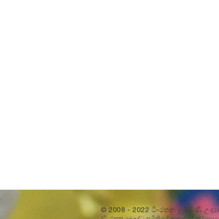
© 2008 - 2022 ටි-රතන ලුම්බිණි උද්‍
(ටි-රතන බෞද්ධ සමිතියේ ශාඛාවක් ක්වාලාල