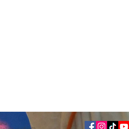
යානය
ම්පූර් සහ සෙලන්ගෝර්)