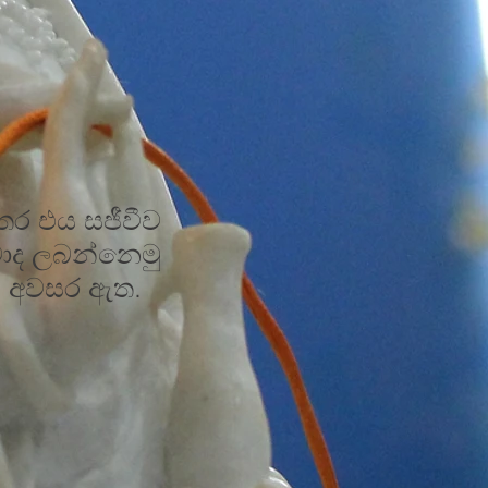
තර එය සජීවීව
වාද ලබන්නෙමු
ට අවසර ඇත.