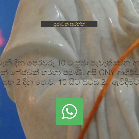
පූජාවක් කරන්න
වැනි දින පෙරවරු 10 ට පුජා පැවැත්වෙන අ
ේ ෆේස්බුක් හරහා පමණි. අපි CNY ආශීර්
 සහ 2 දින පෙ.ව. 10 සිට සවස 2.
ඇවිදීම