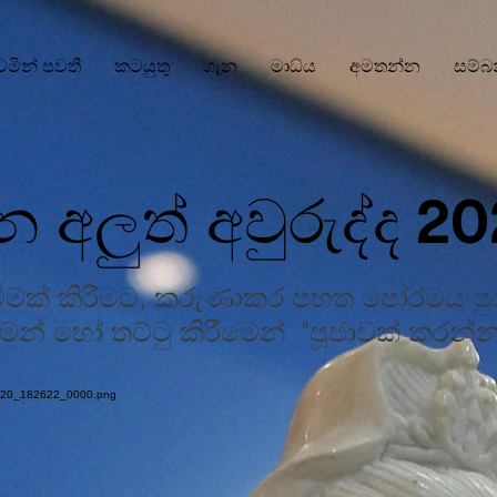
වෙමින් පවතී
කටයුතු
ගැන
මාධ්ය
අමතන්න
සම්බ
න අලුත් අවුරුද්ද 2
ැමීමක් කිරීමට, කරුණාකර පහත පෝරමය ප
ීමෙන් හෝ තට්ටු කිරීමෙන්
"පූජාවක් කරන්