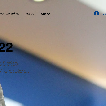
L
න්ධ වෙන්න
ශාඛා
More
022
ුරවන්න
න" බොත්තම.