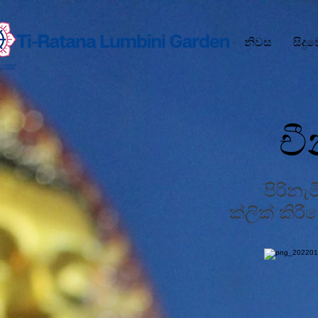
නිවස
සිදු
චී
පිරින
ක්ලික් කිර