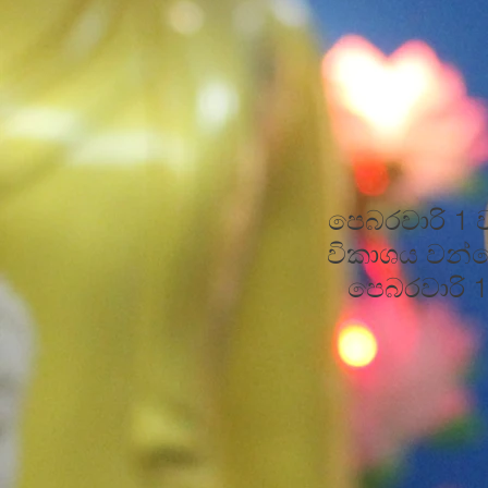
පෙබරවාරි 1 
විකාශය වන්න
පෙබරවාරි 1