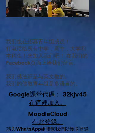
我们也在招募青年组成员！
打电话给所有中学，高中，大学和
本科生！来加入我们吧！ 在我们的
Facebook页面上给我们留言。
我们佛法班是与英文教的。
我们的佛教青年组是多语言的。
Google課堂代碼：
32kjv45
在這裡加入。
MoodleCloud
在此登錄。
請與
WhatsApp組
聯繫我們以獲取登錄