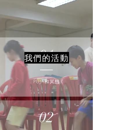
01
我們的活動
PUJA和冥想
02