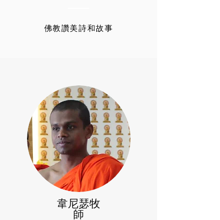
佛教讚美詩和故事
韋尼瑟牧
師