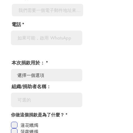
電話
本次捐款用於：
組織/捐助者名稱：
必
你做這個捐款是為了什麼？
*
填
蓮花蠟燭
菠蘿蠟燭