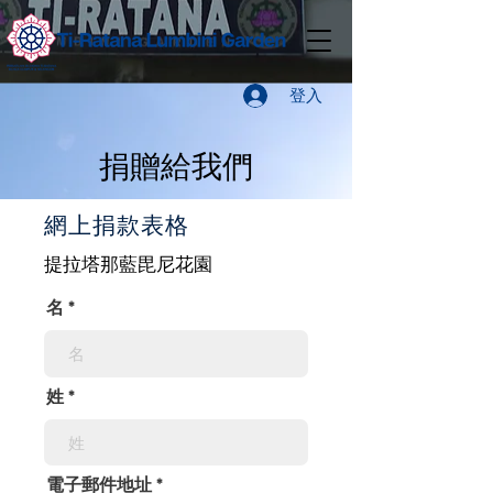
登入
捐贈給我們
網上捐款表格
提拉塔那藍毘尼花園
名
姓
電子郵件地址