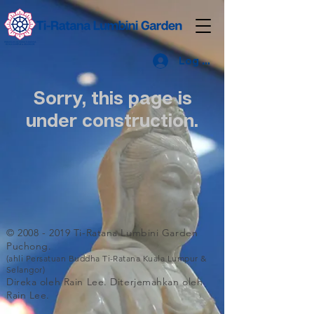
Log Masuk
Sorry, this page is
under construction.
©
2008 - 2019
Ti-Ratana Lumbini Garden
Puchong.
(ahli Persatuan Buddha Ti-Ratana Kuala Lumpur &
Selangor)
Direka oleh Rain Lee. Diterjemahkan oleh
Rain Lee.