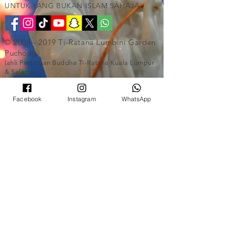
UNTUK YANG BUKAN ISLAM SAHAJA
©
2008 - 2019
Ti-Ratana Lumbini Garden
Puchong.
(ahli Persatuan Buddha Ti-Ratana Kuala Lumpur
& Selangor)
Direka oleh Rain Lee. Diterjemahkan oleh
Rain Lee.
Facebook
Instagram
WhatsApp
UNTUK YANG BUKAN ISLAM SAHAJA
©
2008 - 2019
Ti-Ratana Lumbini Garden
Puchong.
(ahli Persatuan Buddha Ti-Ratana Kuala Lumpur
& Selangor)
Direka oleh Rain Lee. Diterjemahkan oleh
Rain Lee.
UNTUK YANG BUKAN ISLAM SAHAJA