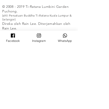
©
2008 - 2019
Ti-Ratana Lumbini Garden
Puchong.
(ahli Persatuan Buddha Ti-Ratana Kuala Lumpur &
Selangor)
Direka oleh Rain Lee. Diterjemahkan oleh
Rain Lee.
UNTUK YANG BUKAN ISLAM SAHAJA
Facebook
Instagram
WhatsApp
©
2008 - 2019
Ti-Ratana Lumbini Garden
Puchong.
(ahli Persatuan Buddha Ti-Ratana Kuala Lumpur
& Selangor)
Direka oleh Rain Lee. Diterjemahkan oleh
Rain Lee.
UNTUK YANG BUKAN ISLAM SAHAJA
©
2008 - 2019
Ti-Ratana Lumbini Garden
Puchong.
(ahli Persatuan Buddha Ti-Ratana Kuala Lumpur