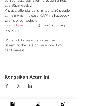
Join our Saturday Evening Buddhist Puja 
at 8:30pm weekly!

Physical attendance is limited to 20 people 
at the moment, please RSVP via Facebook 
Events or our website 
(
www.trlgpuchong.org
) if you’re coming 
physically.

Worry not, for we will also be Live 
Streaming the Puja on Facebook if you 
can’t make it.
Kongsikan Acara Ini
©
2008 - 2019
Ti-Ratana Lumbini Garden