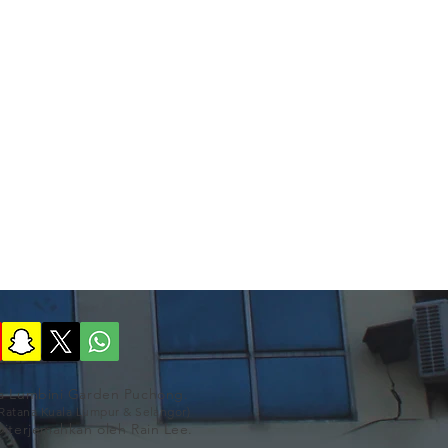
na Lumbini Garden Puchong.
-Ratana Kuala Lumpur & Selangor)
Diterjemahkan oleh Rain Lee.