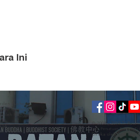
ra Ini
arden Puchong.
Lumpur & Selangor)
n oleh Rain Lee.
© 2008 - 2019 Ti-Rata
AJA
(ahli Persatuan Buddha Ti
Direka oleh Rain Lee. 