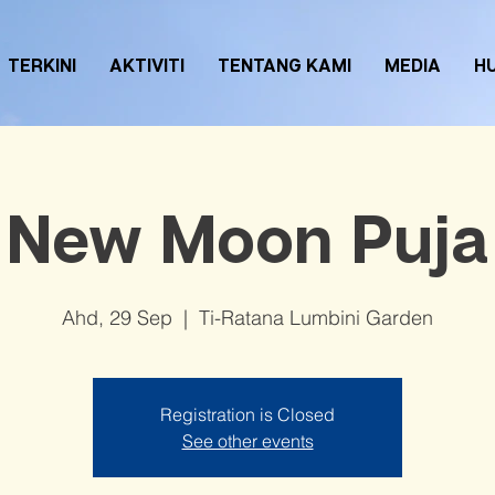
TERKINI
AKTIVITI
TENTANG KAMI
MEDIA
H
New Moon Puja
Ahd, 29 Sep
  |  
Ti-Ratana Lumbini Garden
Registration is Closed
See other events