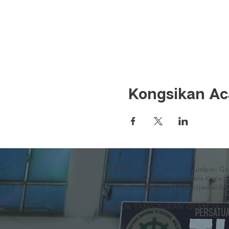
Kongsikan Aca
© 2008 - 2019 Ti-Ratana Lumbini G
(ahli Persatuan Buddha Ti-Ratana Kuala 
Direka oleh Rain Lee. Diterjemahka
UNTUK YANG BUKAN ISLAM SAH