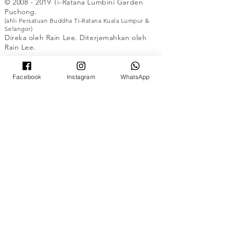
©
2008 - 2019
Ti-Ratana Lumbini Garden
Puchong.
(ahli Persatuan Buddha Ti-Ratana Kuala Lumpur &
Selangor)
Direka oleh Rain Lee. Diterjemahkan oleh
Rain Lee.
UNTUK YANG BUKAN ISLAM SAHAJA
Facebook
Instagram
WhatsApp
©
2008 - 2019
Ti-Ratana Lumbini Garden
Puchong.
(ahli Persatuan Buddha Ti-Ratana Kuala Lumpur
& Selangor)
Direka oleh Rain Lee. Diterjemahkan oleh
Rain Lee.
UNTUK YANG BUKAN ISLAM SAHAJA
©
2008 - 2019
Ti-Ratana Lumbini Garden
Puchong.
(ahli Persatuan Buddha Ti-Ratana Kuala Lumpur
& Selangor)