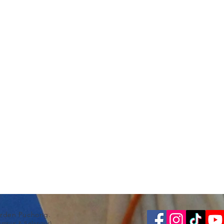
arden Puchong.
Lumpur & Selangor)