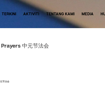
TERKINI
AKTIVITI
TENTANG KAMI
MEDIA
H
a Prayers 中元节法会