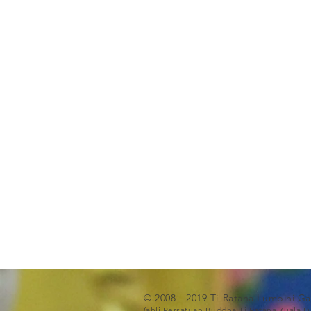
© 2008 - 2019 Ti-Ratana Lumbini G
(ahli Persatuan Buddha Ti-Ratana Kuala 