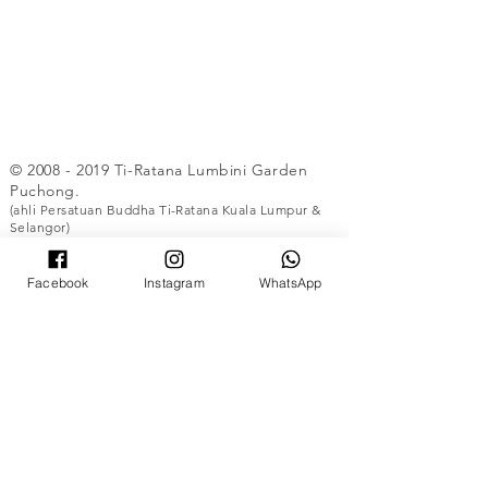
©
2008 - 2019
Ti-Ratana Lumbini Garden
Puchong.
(ahli Persatuan Buddha Ti-Ratana Kuala Lumpur &
Selangor)
Direka oleh Rain Lee. Diterjemahkan oleh
Rain Lee.
Facebook
Instagram
WhatsApp
UNTUK YANG BUKAN ISLAM SAHAJA
©
2008 - 2019
Ti-Ratana Lumbini Garden
Puchong.
(ahli Persatuan Buddha Ti-Ratana Kuala Lumpur
& Selangor)
Direka oleh Rain Lee. Diterjemahkan oleh