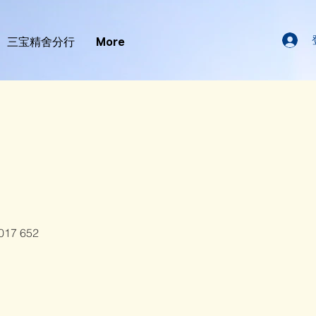
三宝精舍分行
More
7 652