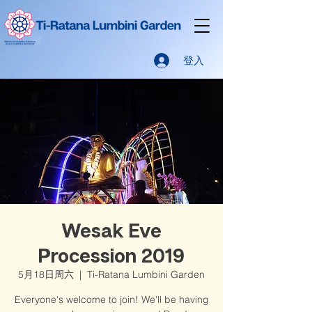
登入
Wesak Eve
Procession 2019
5月18日周六
  |  
Ti-Ratana Lumbini Garden
Everyone's welcome to join! We'll be having