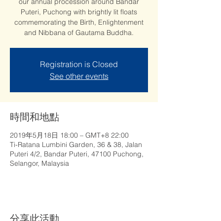
our annual procession around Bandar
Puteri, Puchong with brightly lit floats
commemorating the Birth, Enlightenment
and Nibbana of Gautama Buddha.
Registration is Closed
See other events
時間和地點
2019年5月18日 18:00 – GMT+8 22:00
Ti-Ratana Lumbini Garden, 36 & 38, Jalan
Puteri 4/2, Bandar Puteri, 47100 Puchong,
Selangor, Malaysia
分享此活動