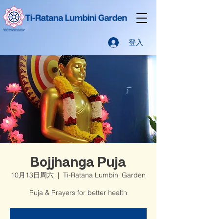
登入
Bojjhanga Puja
10月13日周六
  |  
Ti-Ratana Lumbini Garden
Puja & Prayers for better health