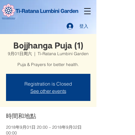
登入
Bojjhanga Puja (1)
9月01日周六
  |  
Ti-Ratana Lumbini Garden
Puja & Prayers for better health.
Registration is Closed
See other events
時間和地點
2018年9月01日 20:00 – 2018年9月02日
00:00