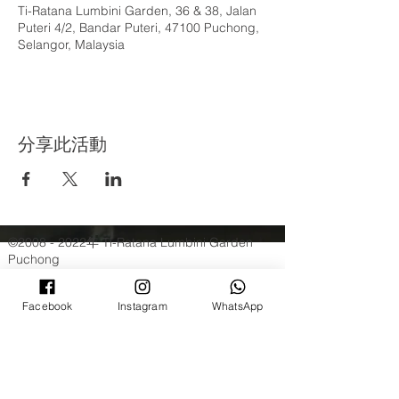
Ti-Ratana Lumbini Garden, 36 & 38, Jalan
Puteri 4/2, Bandar Puteri, 47100 Puchong,
Selangor, Malaysia
分享此活動
©
2008 - 2022
年 Ti-Ratana Lumbini Garden
Puchong
（蒲种三宝佛学会蓝比尼园佛寺）
（马来西亚Ti-Ratana佛学会会员）
Facebook
Instagram
WhatsApp
由Rain Lee设计
©
2008 - 2022
年 Ti-Ratana Lumbini Garden
Puchong