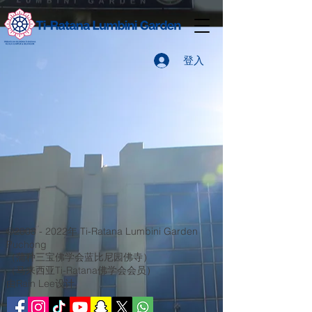
登入
©
2008 - 2022
年 Ti-Ratana Lumbini Garden
Puchong
（蒲种三宝佛学会蓝比尼园佛寺）
（马来西亚Ti-Ratana佛学会会员）
由Rain Lee设计