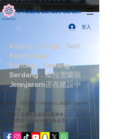
登入
Kajang，Bangi，Seri
Kembangan，
Banting，Rawang，
Serdang，瓜拉雪蘭莪，
Jennjarom正在建設中
©
2008 - 2022
年 Ti-Ratana Lumbini Garden
Puchong
（蒲种三宝佛学会蓝比尼园佛寺）
（马来西亚Ti-Ratana佛学会会员）
由Rain Lee设计