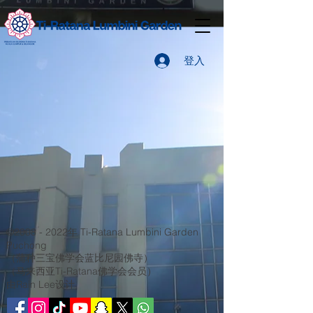
登入
©
2008 - 2022
年 Ti-Ratana Lumbini Garden
Puchong
（蒲种三宝佛学会蓝比尼园佛寺）
（马来西亚Ti-Ratana佛学会会员）
由Rain Lee设计