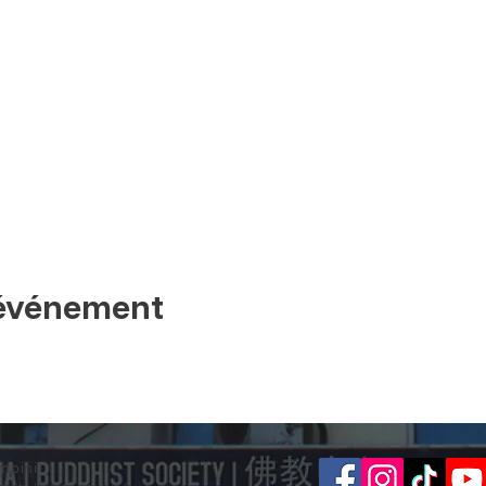
 événement
mbini