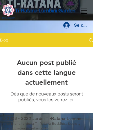
Se connecter
Blog
Aucun post publié
dans cette langue
actuellement
Dès que de nouveaux posts seront
publiés, vous les verrez ici.
©
2008 - 2022
Jardin Ti-Ratana Lumbini
(une branche de la Ti-Ratana Buddhist Society
Kuala Lumpur & Selangor)