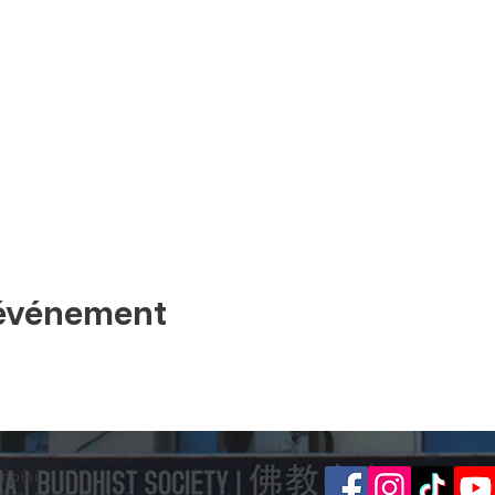
 événement
mbini