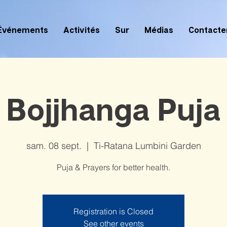
Événements
Activités
Sur
Médias
Contacte
Bojjhanga Puja
sam. 08 sept.
  |  
Ti-Ratana Lumbini Garden
Puja & Prayers for better health.
Registration is Closed
See other events