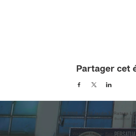
Partager cet
© 2008 - 2022 Jardin Ti-Ratana Lu
(une branche de la Ti-Ratana Buddhist S
Selangor)
(PPM-024-14-27062018)
Site Web conçu par
Rain Lee
.