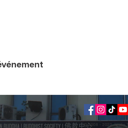
 événement
mbini
ociety Kuala Lumpur &
© 2008 - 2022 Jardin 