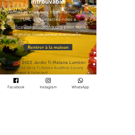
introuvable.
Vérifiez si vous avez correctement saisi
l'URL ou contactez-nous à
office@trlgpuchong.org
pour nous
signaler toute erreur éventuelle.
Rentrer à la maison
©
2008 - 2022
Jardin Ti-Ratana Lumbini
(une branche de la Ti-Ratana Buddhist Society
Kuala Lumpur & Selangor)
(PPM-024-14-27062018)
Site Web conçu par
Rain Lee
.
Facebook
Instagram
WhatsApp
©
2008 - 2022
Jardin Ti-Ratana Lumbini
(une branche de la Ti-Ratana Buddhist Society
Kuala Lumpur & Selangor)
(PPM-024-14-27062018)
Site Web conçu par
Rain Lee
.